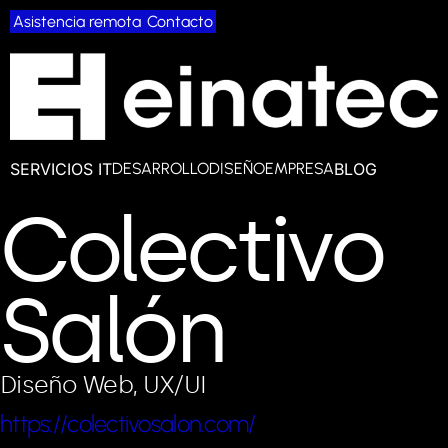
Asistencia remota
Contacto
SERVICIOS IT
BLOG
DESARROLLO
DISEÑO
EMPRESA
Colectivo
Salón
Diseño Web, UX/UI
https://colectivosalon.com/