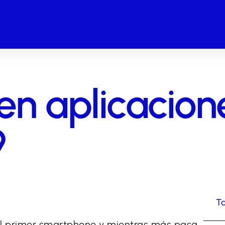
en aplicacion
9
Ta
l primer smartphone y mientras más pasa