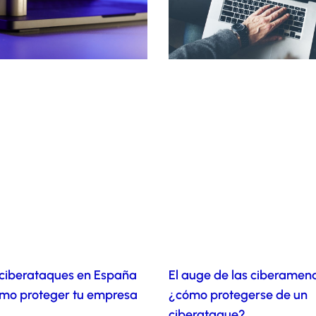
 ciberataques en España
El auge de las ciberamen
ómo proteger tu empresa
¿cómo protegerse de un
ciberataque?