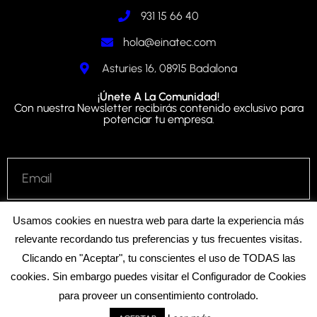
931 15 66 40
hola@einatec.com
Asturies 16, 08915 Badalona
¡Únete A La Comunidad!
Con nuestra Newsletter recibirás contenido exclusivo para
potenciar tu empresa.
He leído y acepto las
Políticas de Privacidad
, y el
Aviso
Usamos cookies en nuestra web para darte la experiencia más
Legal
según la ley vigente.
relevante recordando tus preferencias y tus frecuentes visitas.
Clicando en "Aceptar", tu conscientes el uso de TODAS las
cookies. Sin embargo puedes visitar el Configurador de Cookies
SUSCRÍBEME
para proveer un consentimiento controlado.