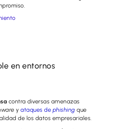
mpromiso.
miento
ble en entornos
nsa
contra diversas amenazas
mware
y
ataques de
phishing
que
lidad de los datos empresariales.