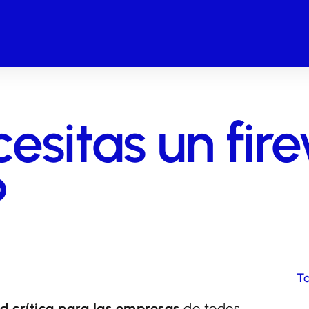
esitas un fir
?
Ta
ad crítica para las empresas
de todos