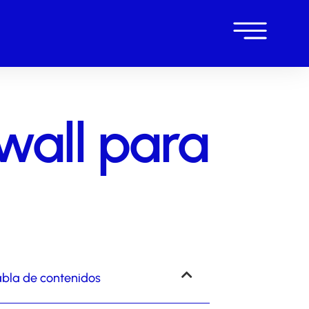
ewall para
bla de contenidos