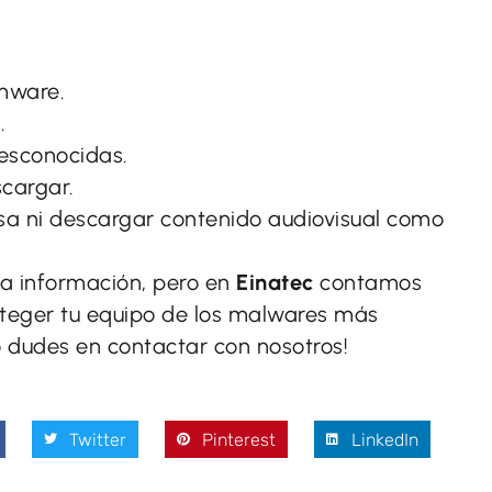
omware.
.
desconocidas.
scargar.
a ni descargar contenido audiovisual como
a información, pero en
Einatec
contamos
oteger tu equipo de los malwares más
o dudes en contactar con nosotros!
Twitter
Pinterest
LinkedIn