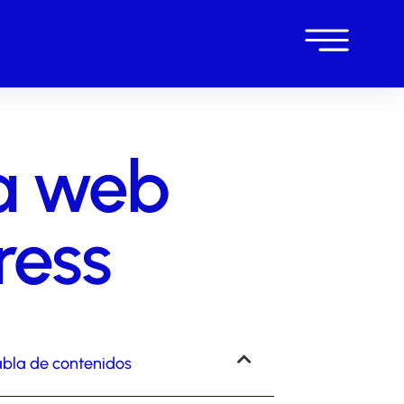
na web
ress
bla de contenidos