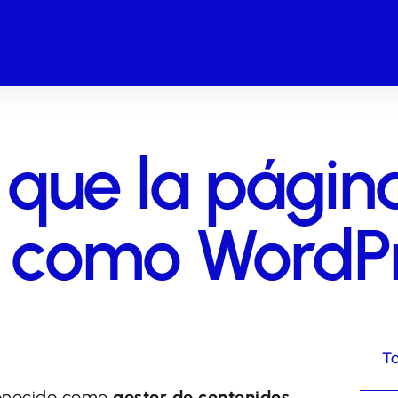
 que la pági
 como WordP
Ta
onocido como
gestor de contenidos
,