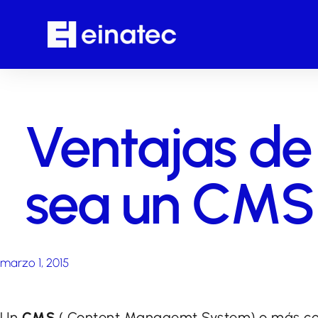
Ventajas de
sea un CMS
marzo 1, 2015
Un
CMS
( Content Managemt System) o más c