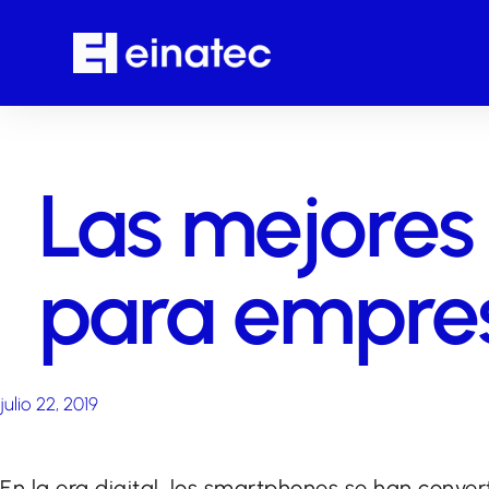
Las mejores
para empre
julio 22, 2019
En la era digital, los smartphones se han conve