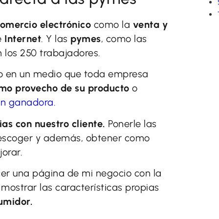
mercio electrónico
como la
venta y
e
Internet
. Y las
pymes
, como las
los 250 trabajadores.
ido en un medio que toda empresa
mo provecho de su producto
o
ón ganadora.
ias con nuestro cliente.
Ponerle las
lo escoger y además, obtener como
orar.
cer una página de mi negocio con la
mostrar las características propias
umidor.